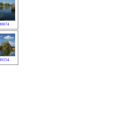
30074
30154