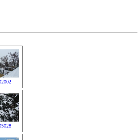
02002
05028