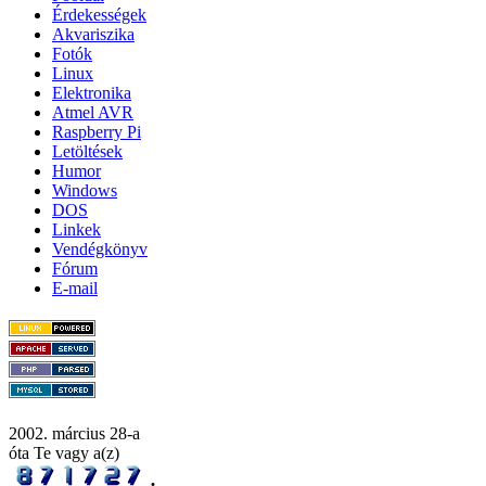
Érdekességek
Akvariszika
Fotók
Linux
Elektronika
Atmel AVR
Raspberry Pi
Letöltések
Humor
Windows
DOS
Linkek
Vendégkönyv
Fórum
E-mail
2002. március 28-a
óta Te vagy a(z)
.