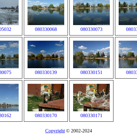
05032
080330068
080330073
0803
30075
080330139
080330151
0803
30162
080330170
080330171
Copyright
© 2002-2024