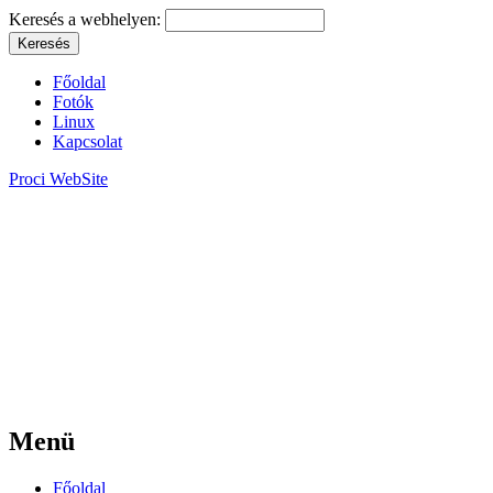
Keresés a webhelyen:
Főoldal
Fotók
Linux
Kapcsolat
Proci WebSite
Menü
Főoldal