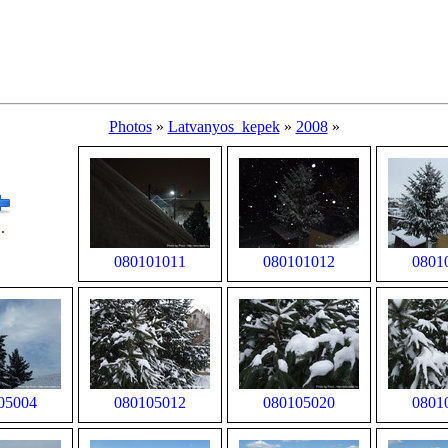
Photos
»
Latvanyos_kepek
»
2008
»
..
080101011
080101012
0801
05004
080105012
080105020
0801