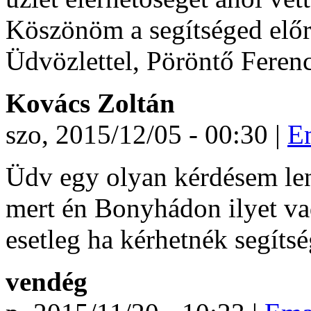
Köszönöm a segítséged előre
Üdvözlettel, Pöröntő Feren
Kovács Zoltán
szo, 2015/12/05 - 00:30 |
E
Üdv egy olyan kérdésem len
mert én Bonyhádon ilyet va
esetleg ha kérhetnék segí
vendég