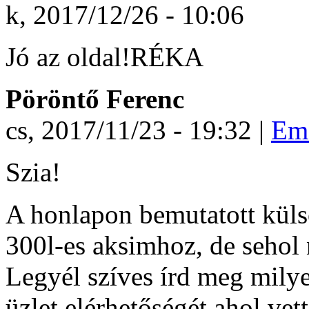
k, 2017/12/26 - 10:06
Jó az oldal!RÉKA
Pöröntő Ferenc
cs, 2017/11/23 - 19:32 |
Ema
Szia!
A honlapon bemutatott külső
300l-es aksimhoz, de sehol
Legyél szíves írd meg milye
üzlet elérhetőségét ahol vet