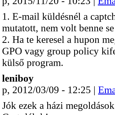
p, 2015/11/20 - 10:23 |
Ema
1. E-mail küldésnél a captc
mutatott, nem volt benne se
2. Ha te keresel a hupon me
GPO vagy group policy kife
külső program.
leniboy
p, 2012/03/09 - 12:25 |
Ema
Jók ezek a házi megoldások