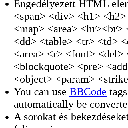
Engedélyezett HTML ele
<span> <div> <h1> <h2>
<map> <area> <hr><br> <
<dd> <table> <tr> <td> 
<area> <r> <font> <del>
<blockquote> <pre> <ad
<object> <param> <strik
You can use
BBCode
tags
automatically be converted
A sorokat és bekezdéseke