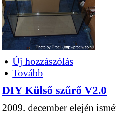
Új hozzászólás
Tovább
DIY Külső szűrő V2.0
2009. december elején ismé