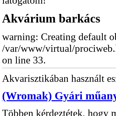
látogatóm!
Akvárium barkács
warning: Creating default o
/var/www/virtual/prociweb
on line 33.
Akvarisztikában használt e
(Wromak) Gyári műanya
Többen kérdeztétek, hogy 